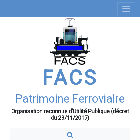
Navigation
Aller
au
principale
contenu
principal
FACS
Patrimoine Ferroviaire
Organisation reconnue d’Utilité Publique (décret
du 23/11/2017)