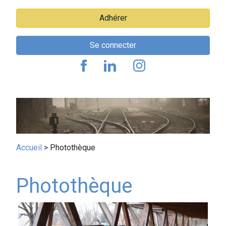
Adhérer
Se connecter
Fil
Accueil
Photothèque
d'Ariane
Photothèque