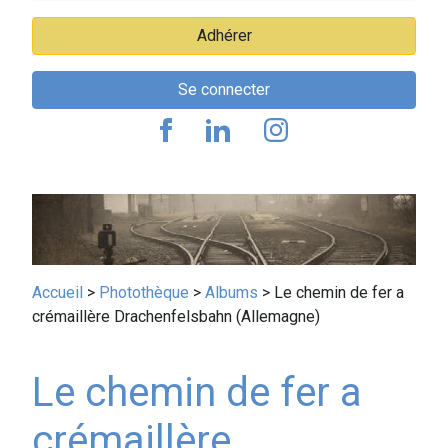
Adhérer
Se connecter
Fil
Accueil
Photothèque
Albums
Le chemin de fer a
crémaillère Drachenfelsbahn (Allemagne)
d'Ariane
Le chemin de fer a
crémaillère