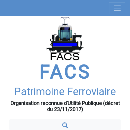
Navigation
Aller
au
principale
contenu
principal
FACS
Patrimoine Ferroviaire
Organisation reconnue d’Utilité Publique (décret
du 23/11/2017)