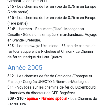
Cambrai. la société VFLI.
316
- Les chemins de fer en voie de 0,76 m en Europe
(2nde partie)
315
- Les chemins de fer en voie de 0,76 m en Europe
(1ère partie)
314
* - Hermes - Beaumont (Oise). Madagascar.
Casella - Gênes en train spécial marchandises. Voyage
en Grande-Bretagne.
313
- Les tramways Ukrainiens - 33 ans de chemin de
fer touristique entre Richelieu et Chinon - Le Chemin
de fer touristique du Haut-Quercy.
Année 2005
312
- Les chemins de fer de Catalogne (Espagne et
France) - Congrès UNECTO à Riom-es-Montagnes
311
- Voyages sur les chemins de fer du Luxembourg
- Interview du directeur de CFD Bagnères.
309 - 310 -
épuisé
-
Numéro spécial
- Les Chemins de
Fer du Jura.