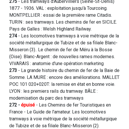
275
- Les tramways d'Aubervilliers (Seine-St-Denis)
1877 - 1936. VAL : exploitation jusqu'à Tourcoing.
MONTPELLIER : essai de la première rame Citadis.
TURIN : ses tramways. Les chemins de fer en SICILE.
Pays de Galles : Welsh Highland Railway.
274
- Les locomotives tramways à voie métrique de la
société métallurgique de Tubize et de sa filiale Blanc-
Misseron (3).. Le chemin de fer de Méru à la Bosse
(Oise). Blanc-Argent : de nouvelles rames modernes.
VIVARAIS : anatomie d'une opération marketing
273
- La grande histoire du chemin de fer de la Baie de
Somme. LA MURE : encore des améliorations. MALLET
POC 101 020+020T: la remise en état en bonne voie.
LYON : les premiers rails du tramway. BÂLE :
modernisation du parc des tramways
272 -
épuisé
- Les Chemins de fer Touristiques en
France - Le Guide de l'amateur. Les locomotives
tramways à voie métrique de la société métallurgique
de Tubize et de sa filiale Blanc-Misseron (2).