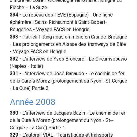
d’Indre-et-Loire - Archéologie ferroviaire : la ligne La
Flèche – La Suze
334
-
Le réseau des FEVE (Espagne) - Une ligne
éphémère : Sains-Richaumont à Saint-Gobert-
Rougeries - Voyage FACS en Hongrie
333
-
Patrick Fitting nous emmène en Grande-Bretagne
- Les prolongements en Alsace des tramways de Bâle
- Voyage FACS en Hongrie
332
-
L’interview de Yves Broncard - Le Circumvésuvio
(Naples - Italie)
331
-
L'interview de José Banaudo - Le chemin de fer
de la Cure à Morez (prolongement du Nyon - St-Cergue
- La Cure) Partie 2
Année 2008
330
-
L'interview de Jacques Bazin - Le chemin de fer
de la Cure à Morez (prolongement du Nyon - St--
Cergue - La Cure) Partie 1
329
-
L'autorail VIAL - Touristiques et transports