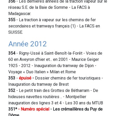
356
- Les dernières années de la traction vapeur sur le
réseau S.E. de la Baie de Somme - La FACS à
Madagascar.
355
- La traction à vapeur sur les chemins de fer
secondaires et tramways français (1) - La FACS en
SUISSE.
Année 2012
354
- Rigny-Ussé à Saint-Benoît-la-Forêt - Voies de
60 en Aveyron d’hier et... en 2001 - Maurice Geiger
1925 - 2012 - Inauguration du tramway de Dijon -
Voyage « Duo Italien » Milan et Rome
353
-
épuisé
-
Dossier chemins de fer touristiques -
Inauguration du tramway de Brest
352
- Le petit train des Grottes de Bétharram - De
hideuses navettes routières .. - Montpellier
inauguration des lignes 3 et 4 - Les 30 ans du MTUB
351*
- Numéro spécial
- Les crémaillères du Puy de
Dôme