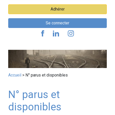
Adhérer
Se connecter
Fil
Accueil
N° parus et disponibles
d'Ariane
N° parus et
disponibles