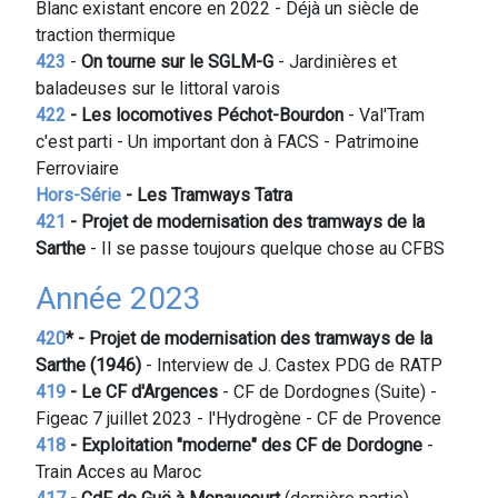
Blanc existant encore en 2022 - Déjà un siècle de
traction thermique
423
-
On tourne sur le
SGLM-G
- Jardinières et
baladeuses sur le littoral varois
422
- Les locomotives Péchot-Bourdon
- Val'Tram
c'est parti - Un important don à FACS - Patrimoine
Ferroviaire
Hors-Série
- Les Tramways Tatra
421
- Projet de modernisation des tramways de la
Sarthe
- Il se passe toujours quelque chose au CFBS
Année 2023
420
* - Projet de modernisation des tramways de la
Sarthe (1946)
- Interview de J. Castex PDG de RATP
419
- Le CF d'Argences
- CF de Dordognes (Suite) -
Figeac 7 juillet 2023 - l'Hydrogène - CF de Provence
418
- Exploitation "moderne" des CF de Dordogne
-
Train Acces au Maroc