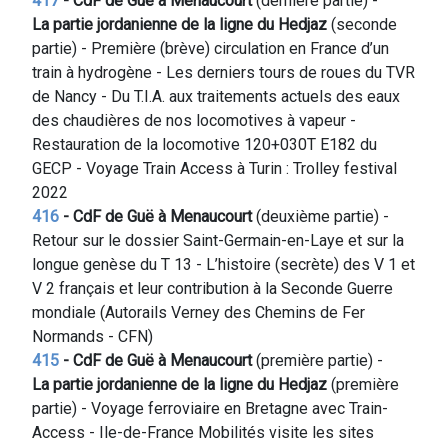
417
- CdF de Guë à Menaucourt
(dernière partie) -
La partie jordanienne de la ligne du Hedjaz
(seconde
partie) - Première (brève) circulation en France d’un
train à hydrogène - Les derniers tours de roues du TVR
de Nancy - Du T.I.A. aux traitements actuels des eaux
des chaudières de nos locomotives à vapeur -
Restauration de la locomotive 120+030T E182 du
GECP -
Voyage Train Access à Turin : Trolley festival
2022
416
-
CdF de Guë à Menaucourt
(deuxième partie) -
Retour sur le dossier Saint-Germain-en-Laye et sur la
longue genèse du T 13 - L’histoire (secrète) des V 1 et
V 2 français et leur contribution à la Seconde Guerre
mondiale (Autorails Verney des Chemins de Fer
Normands - CFN)
415
-
CdF de Guë à Menaucourt
(première partie) -
La partie jordanienne de la ligne du Hedjaz
(première
partie) - Voyage ferroviaire en Bretagne avec Train-
Access - Ile-de-France Mobilités visite les sites