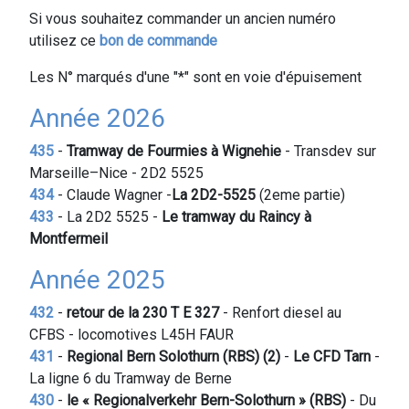
Contenu
Si vous souhaitez commander un ancien numéro
public
utilisez ce
bon de commande
Les N° marqués d'une "*" sont en voie d'épuisement
Année 2026
435
-
Tramway de Fourmies à Wignehie
- Transdev sur
Marseille–Nice - 2D2 5525
434
- Claude Wagner -
La 2D2-5525
(2eme partie)
433
- La 2D2 5525 -
Le tramway du Raincy à
Montfermeil
Année 2025
432
-
retour de la 230 T E 327
- Renfort diesel au
CFBS - locomotives L45H FAUR
431
-
Regional Bern Solothurn (RBS) (2)
-
Le CFD Tarn
-
La ligne 6 du Tramway de Berne
430
-
le « Regionalverkehr Bern-Solothurn » (RBS)
- Du