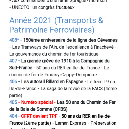
- Aux commandes d’une rame Sprague-Thomson
- UNECTO : un congrès fructueux
Année 2021 (Transports &
Patrimoine Ferroviaires)
408*
- 150ème anniversaire de la ligne des Cévennes
- Les Tramways de l’Ain, de l’excellence à l’inachevé -
La gouvernance du chemin de fer touristique
407
- La grande grève de 1910 à la Compagnie du
Sud-France
- 50 ans du RER en Ile-de-France - Le
chemin de fer de Froissy-Cappy-Dompierre
406
- Les autorail Billard en
Espagne
- Le tram T9 en
Ile-de-France - La saga de la revue de la FACS (4ème
partie)
405
- Numéro spécial -
Les 50 ans du Chemin de Fer
de la Baie de Somme (CFBS)
404
-
CFRT devient TPF
- 50 ans du RER en Ile-de-
France
(2ème partie) - Leman Express - Préservation