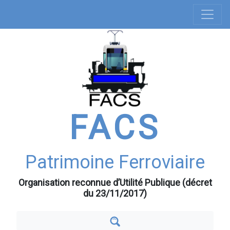
Navigation
Aller
au
principale
contenu
principal
FACS
Patrimoine Ferroviaire
Organisation reconnue d’Utilité Publique (décret
du 23/11/2017)