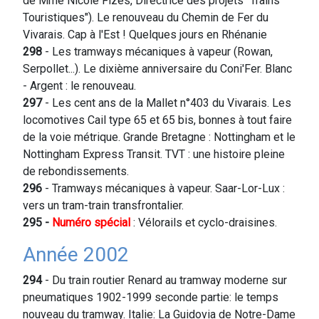
de Mme Nicole Fizes, Directrice des projets "Trains
Touristiques"). Le renouveau du Chemin de Fer du
Vivarais. Cap à l'Est ! Quelques jours en Rhénanie
298
- Les tramways mécaniques à vapeur (Rowan,
Serpollet...). Le dixième anniversaire du Coni'Fer. Blanc
- Argent : le renouveau.
297
- Les cent ans de la Mallet n°403 du Vivarais. Les
locomotives Cail type 65 et 65 bis, bonnes à tout faire
de la voie métrique. Grande Bretagne : Nottingham et le
Nottingham Express Transit. TVT : une histoire pleine
de rebondissements.
296
- Tramways mécaniques à vapeur. Saar-Lor-Lux :
vers un tram-train transfrontalier.
295 -
Numéro spécial
: Vélorails et cyclo-draisines.
Année 2002
294
- Du train routier Renard au tramway moderne sur
pneumatiques 1902-1999 seconde partie: le temps
nouveau du tramway. Italie: La Guidovia de Notre-Dame