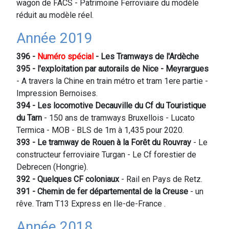
wagon de FACS - Patrimoine Ferroviaire du modèle
réduit au modèle réel.
Année 2019
396 -
Numéro spécial
- Les Tramways de l'Ardèche
395 - l'exploitation par autorails de Nice - Meyrargues
- A travers la Chine en train métro et tram 1ere partie -
Impression Bernoises.
394 - Les locomotive Decauville du Cf du Touristique
du Tarn
- 150 ans de tramways Bruxellois - Lucato
Termica - MOB - BLS de 1m à 1,435 pour 2020.
393 - Le tramway de Rouen à la Forêt du Rouvray
- Le
constructeur ferroviaire Turgan - Le Cf forestier de
Debrecen (Hongrie).
392
- Quelques CF coloniaux
- Rail en Pays de Retz.
391 - Chemin de fer départemental de la Creuse
- un
rêve. Tram T13 Express en Ile-de-France .
Année 2018