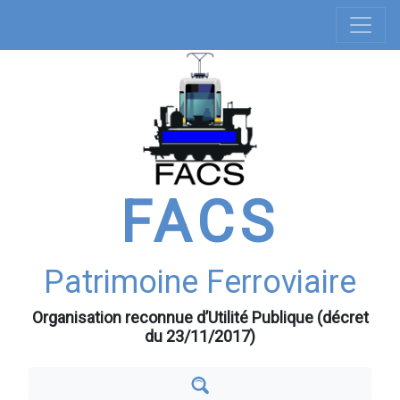
Navigation
Aller
au
principale
contenu
principal
FACS
Patrimoine Ferroviaire
Organisation reconnue d’Utilité Publique (décret
du 23/11/2017)