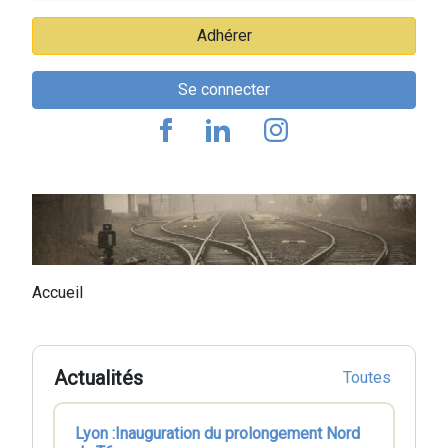
Adhérer
Se connecter
Fil
Accueil
d'Ariane
Actualités
Toutes
Lyon :Inauguration du prolongement Nord