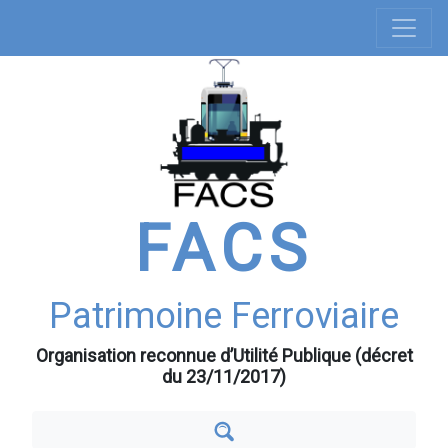
Navigation
Aller
au
principale
contenu
principal
FACS
Patrimoine Ferroviaire
Organisation reconnue d’Utilité Publique (décret
du 23/11/2017)