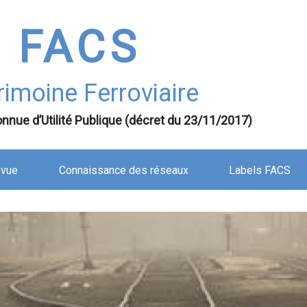
FACS
rimoine Ferroviaire
nnue d’Utilité Publique (décret du 23/11/2017)
evue
Connaissance des réseaux
Labels FACS