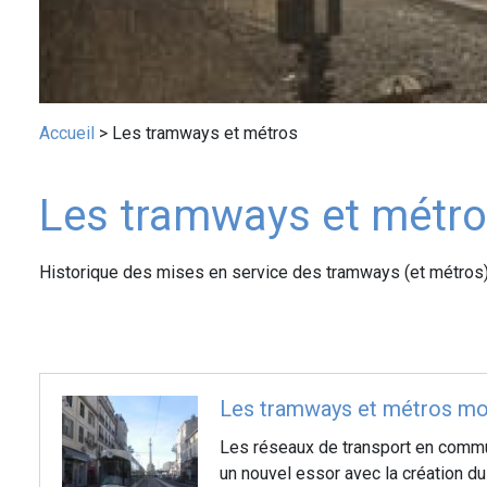
Fil
Accueil
Les tramways et métros
d'Ariane
Les tramways et métr
Contenu
Historique des mises en service des tramways (et métros
public
Les tramways et métros mo
Les réseaux de transport en commu
un nouvel essor avec la création d