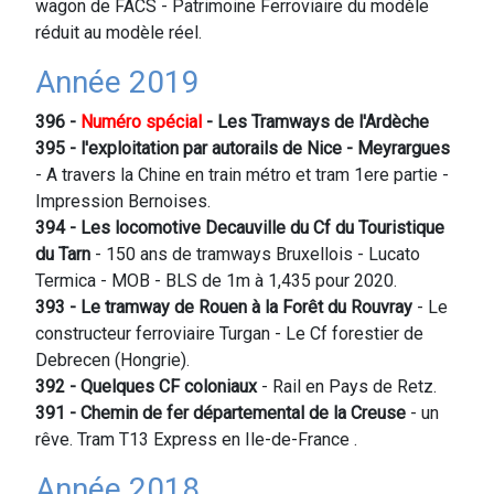
wagon de FACS - Patrimoine Ferroviaire du modèle
réduit au modèle réel.
Année 2019
396 -
Numéro spécial
- Les Tramways de l'Ardèche
395 - l'exploitation par autorails de Nice - Meyrargues
- A travers la Chine en train métro et tram 1ere partie -
Impression Bernoises.
394 - Les locomotive Decauville du Cf du Touristique
du Tarn
- 150 ans de tramways Bruxellois - Lucato
Termica - MOB - BLS de 1m à 1,435 pour 2020.
393 - Le tramway de Rouen à la Forêt du Rouvray
- Le
constructeur ferroviaire Turgan - Le Cf forestier de
Debrecen (Hongrie).
392
- Quelques CF coloniaux
- Rail en Pays de Retz.
391 - Chemin de fer départemental de la Creuse
- un
rêve. Tram T13 Express en Ile-de-France .
Année 2018