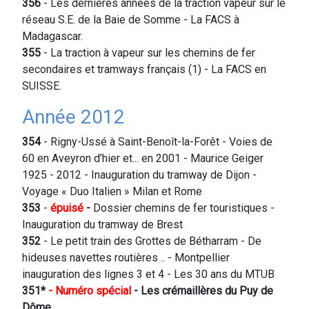
356
- Les dernières années de la traction vapeur sur le
réseau S.E. de la Baie de Somme - La FACS à
Madagascar.
355
- La traction à vapeur sur les chemins de fer
secondaires et tramways français (1) - La FACS en
SUISSE.
Année 2012
354
- Rigny-Ussé à Saint-Benoît-la-Forêt - Voies de
60 en Aveyron d’hier et... en 2001 - Maurice Geiger
1925 - 2012 - Inauguration du tramway de Dijon -
Voyage « Duo Italien » Milan et Rome
353
-
épuisé
-
Dossier chemins de fer touristiques -
Inauguration du tramway de Brest
352
- Le petit train des Grottes de Bétharram - De
hideuses navettes routières .. - Montpellier
inauguration des lignes 3 et 4 - Les 30 ans du MTUB
351*
- Numéro spécial
- Les crémaillères du Puy de
Dôme