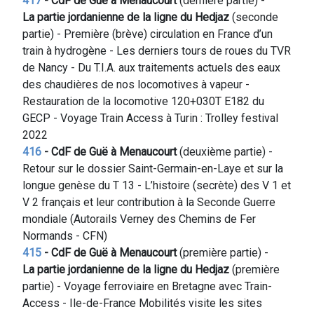
417
- CdF de Guë à Menaucourt
(dernière partie) -
La partie jordanienne de la ligne du Hedjaz
(seconde
partie) - Première (brève) circulation en France d’un
train à hydrogène - Les derniers tours de roues du TVR
de Nancy - Du T.I.A. aux traitements actuels des eaux
des chaudières de nos locomotives à vapeur -
Restauration de la locomotive 120+030T E182 du
GECP -
Voyage Train Access à Turin : Trolley festival
2022
416
-
CdF de Guë à Menaucourt
(deuxième partie) -
Retour sur le dossier Saint-Germain-en-Laye et sur la
longue genèse du T 13 - L’histoire (secrète) des V 1 et
V 2 français et leur contribution à la Seconde Guerre
mondiale (Autorails Verney des Chemins de Fer
Normands - CFN)
415
-
CdF de Guë à Menaucourt
(première partie) -
La partie jordanienne de la ligne du Hedjaz
(première
partie) - Voyage ferroviaire en Bretagne avec Train-
Access - Ile-de-France Mobilités visite les sites