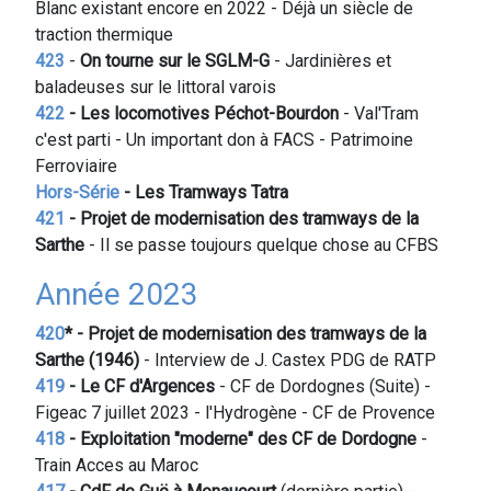
Blanc existant encore en 2022 - Déjà un siècle de
traction thermique
423
-
On tourne sur le
SGLM-G
- Jardinières et
baladeuses sur le littoral varois
422
- Les locomotives Péchot-Bourdon
- Val'Tram
c'est parti - Un important don à FACS - Patrimoine
Ferroviaire
Hors-Série
- Les Tramways Tatra
421
- Projet de modernisation des tramways de la
Sarthe
- Il se passe toujours quelque chose au CFBS
Année 2023
420
* - Projet de modernisation des tramways de la
Sarthe (1946)
- Interview de J. Castex PDG de RATP
419
- Le CF d'Argences
- CF de Dordognes (Suite) -
Figeac 7 juillet 2023 - l'Hydrogène - CF de Provence
418
- Exploitation "moderne" des CF de Dordogne
-
Train Acces au Maroc