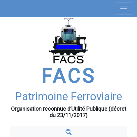
Navigation
Aller
au
principale
contenu
principal
FACS
Patrimoine Ferroviaire
Organisation reconnue d’Utilité Publique (décret
du 23/11/2017)