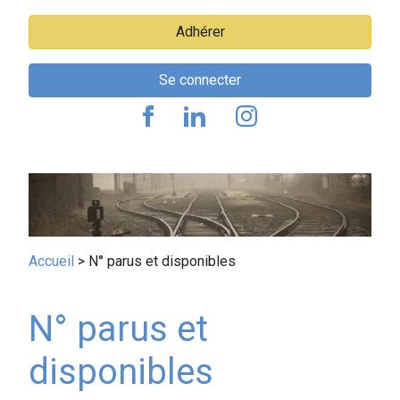
Adhérer
Se connecter
Fil
Accueil
N° parus et disponibles
d'Ariane
N° parus et
disponibles