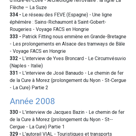
d’Indre-et-Loire - Archéologie ferroviaire : la ligne La
Flèche – La Suze
334
-
Le réseau des FEVE (Espagne) - Une ligne
éphémère : Sains-Richaumont à Saint-Gobert-
Rougeries - Voyage FACS en Hongrie
333
-
Patrick Fitting nous emmène en Grande-Bretagne
- Les prolongements en Alsace des tramways de Bâle
- Voyage FACS en Hongrie
332
-
L’interview de Yves Broncard - Le Circumvésuvio
(Naples - Italie)
331
-
L'interview de José Banaudo - Le chemin de fer
de la Cure à Morez (prolongement du Nyon - St-Cergue
- La Cure) Partie 2
Année 2008
330
-
L'interview de Jacques Bazin - Le chemin de fer
de la Cure à Morez (prolongement du Nyon - St--
Cergue - La Cure) Partie 1
329
-
L'autorail VIAL - Touristiques et transports