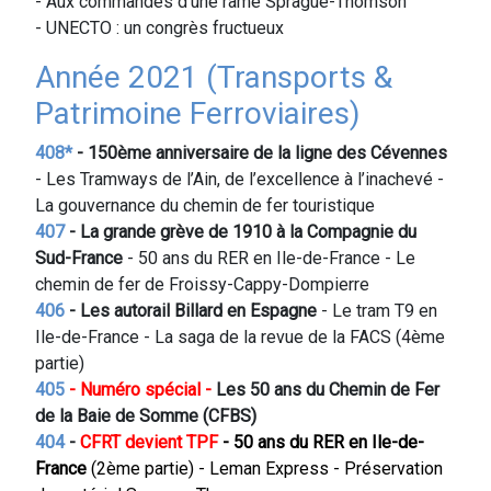
- Aux commandes d’une rame Sprague-Thomson
- UNECTO : un congrès fructueux
Année 2021 (Transports &
Patrimoine Ferroviaires)
408*
- 150ème anniversaire de la ligne des Cévennes
- Les Tramways de l’Ain, de l’excellence à l’inachevé -
La gouvernance du chemin de fer touristique
407
- La grande grève de 1910 à la Compagnie du
Sud-France
- 50 ans du RER en Ile-de-France - Le
chemin de fer de Froissy-Cappy-Dompierre
406
- Les autorail Billard en
Espagne
- Le tram T9 en
Ile-de-France - La saga de la revue de la FACS (4ème
partie)
405
- Numéro spécial -
Les 50 ans du Chemin de Fer
de la Baie de Somme (CFBS)
404
-
CFRT devient TPF
- 50 ans du RER en Ile-de-
France
(2ème partie) - Leman Express - Préservation