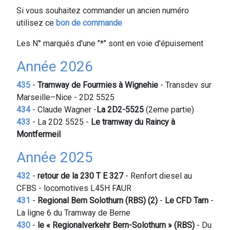
Contenu
Si vous souhaitez commander un ancien numéro
public
utilisez ce
bon de commande
Les N° marqués d'une "*" sont en voie d'épuisement
Année 2026
435
-
Tramway de Fourmies à Wignehie
- Transdev sur
Marseille–Nice - 2D2 5525
434
- Claude Wagner -
La 2D2-5525
(2eme partie)
433
- La 2D2 5525 -
Le tramway du Raincy à
Montfermeil
Année 2025
432
-
retour de la 230 T E 327
- Renfort diesel au
CFBS - locomotives L45H FAUR
431
-
Regional Bern Solothurn (RBS) (2)
-
Le CFD Tarn
-
La ligne 6 du Tramway de Berne
430
-
le « Regionalverkehr Bern-Solothurn » (RBS)
- Du