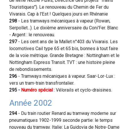
de Mme Nicole Fizes, Directrice des projets "Trains
Touristiques"). Le renouveau du Chemin de Fer du
Vivarais. Cap à l'Est ! Quelques jours en Rhénanie
298
- Les tramways mécaniques à vapeur (Rowan,
Serpollet...). Le dixième anniversaire du Coni'Fer. Blanc
- Argent : le renouveau.
297
- Les cent ans de la Mallet n°403 du Vivarais. Les
locomotives Cail type 65 et 65 bis, bonnes à tout faire
de la voie métrique. Grande Bretagne : Nottingham et le
Nottingham Express Transit. TVT : une histoire pleine
de rebondissements.
296
- Tramways mécaniques à vapeur. Saar-Lor-Lux :
vers un tram-train transfrontalier.
295 -
Numéro spécial
: Vélorails et cyclo-draisines.
Année 2002
294
- Du train routier Renard au tramway moderne sur
pneumatiques 1902-1999 seconde partie: le temps
nouveau du tramway. Italie: La Guidovia de Notre-Dame