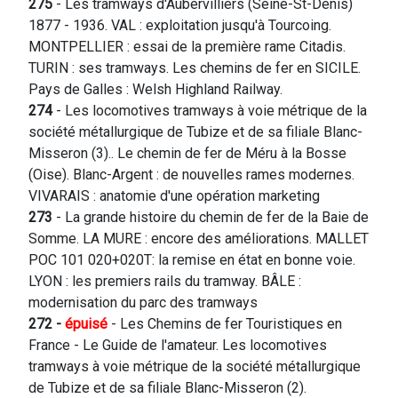
275
- Les tramways d'Aubervilliers (Seine-St-Denis)
1877 - 1936. VAL : exploitation jusqu'à Tourcoing.
MONTPELLIER : essai de la première rame Citadis.
TURIN : ses tramways. Les chemins de fer en SICILE.
Pays de Galles : Welsh Highland Railway.
274
- Les locomotives tramways à voie métrique de la
société métallurgique de Tubize et de sa filiale Blanc-
Misseron (3).. Le chemin de fer de Méru à la Bosse
(Oise). Blanc-Argent : de nouvelles rames modernes.
VIVARAIS : anatomie d'une opération marketing
273
- La grande histoire du chemin de fer de la Baie de
Somme. LA MURE : encore des améliorations. MALLET
POC 101 020+020T: la remise en état en bonne voie.
LYON : les premiers rails du tramway. BÂLE :
modernisation du parc des tramways
272 -
épuisé
- Les Chemins de fer Touristiques en
France - Le Guide de l'amateur. Les locomotives
tramways à voie métrique de la société métallurgique
de Tubize et de sa filiale Blanc-Misseron (2).