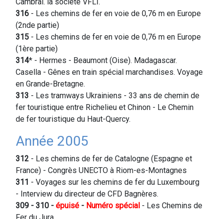
Cambrai. la société VFLI.
316
- Les chemins de fer en voie de 0,76 m en Europe
(2nde partie)
315
- Les chemins de fer en voie de 0,76 m en Europe
(1ère partie)
314
* - Hermes - Beaumont (Oise). Madagascar.
Casella - Gênes en train spécial marchandises. Voyage
en Grande-Bretagne.
313
- Les tramways Ukrainiens - 33 ans de chemin de
fer touristique entre Richelieu et Chinon - Le Chemin
de fer touristique du Haut-Quercy.
Année 2005
312
- Les chemins de fer de Catalogne (Espagne et
France) - Congrès UNECTO à Riom-es-Montagnes
311
- Voyages sur les chemins de fer du Luxembourg
- Interview du directeur de CFD Bagnères.
309 - 310 -
épuisé
-
Numéro spécial
- Les Chemins de
Fer du Jura.