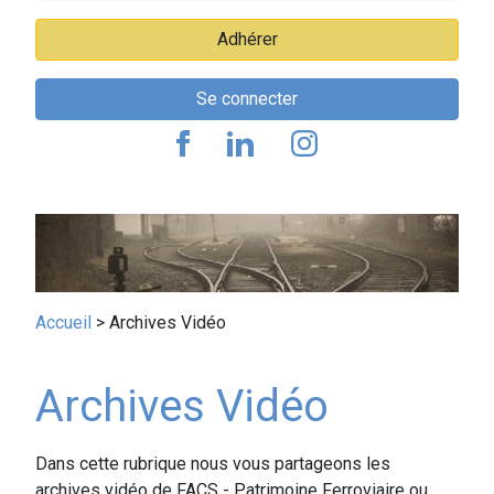
Adhérer
Se connecter
Fil
Accueil
Archives Vidéo
d'Ariane
Archives Vidéo
Contenu
Dans cette rubrique nous vous partageons les
public
archives vidéo de FACS - Patrimoine Ferroviaire ou