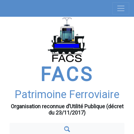
Navigation
Aller
au
principale
contenu
principal
FACS
Patrimoine Ferroviaire
Organisation reconnue d’Utilité Publique (décret
du 23/11/2017)