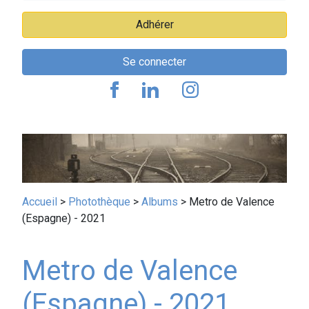
Adhérer
Se connecter
Fil
Accueil
Photothèque
Albums
Metro de Valence
(Espagne) - 2021
d'Ariane
Metro de Valence
(Espagne) - 2021