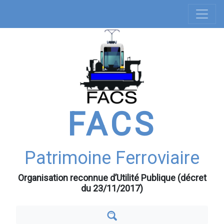
Navigation
Aller
au
principale
contenu
principal
FACS
Patrimoine Ferroviaire
Organisation reconnue d’Utilité Publique (décret
du 23/11/2017)