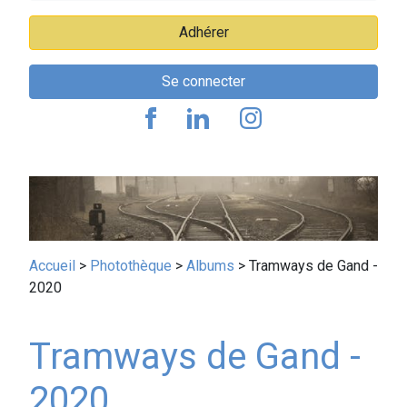
Adhérer
Se connecter
Fil
Accueil
Photothèque
Albums
Tramways de Gand -
2020
d'Ariane
Tramways de Gand -
2020