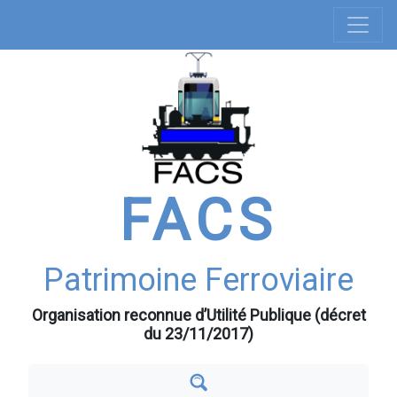
Navigation
Aller
au
principale
contenu
principal
FACS
Patrimoine Ferroviaire
Organisation reconnue d’Utilité Publique (décret
du 23/11/2017)