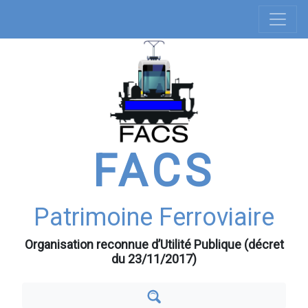
Navigation
Aller
au
principale
contenu
principal
FACS
Patrimoine Ferroviaire
Organisation reconnue d’Utilité Publique (décret
du 23/11/2017)