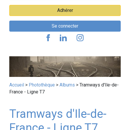
Adhérer
Se connecter
Fil
Accueil
Photothèque
Albums
Tramways d'Ile-de-
France - Ligne T7
d'Ariane
Tramways d'Ile-de-
France - Ligne T7