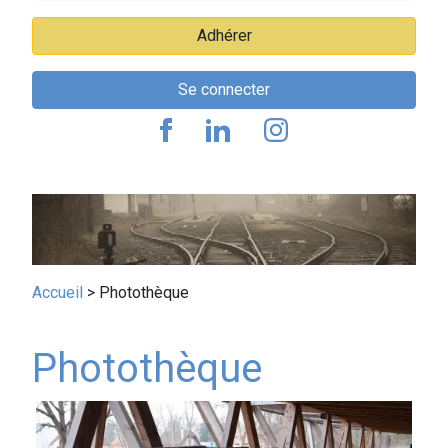
Adhérer
Se connecter
Fil
Accueil
Photothèque
d'Ariane
Photothèque