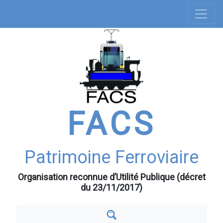
Navigation
Aller
au
principale
contenu
principal
FACS
Patrimoine Ferroviaire
Organisation reconnue d’Utilité Publique (décret
du 23/11/2017)