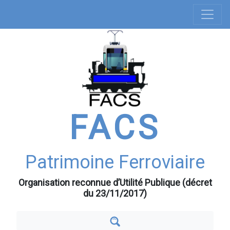
Navigation
Aller
au
principale
contenu
principal
FACS
Patrimoine Ferroviaire
Organisation reconnue d’Utilité Publique (décret
du 23/11/2017)