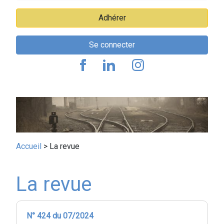
Adhérer
Se connecter
Fil
Accueil
La revue
d'Ariane
La revue
N° 424 du 07/2024