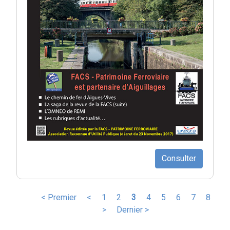
Consulter
Pagination
Première
< Premier
Page
<
Page
1
Page
2
Page
3
Page
4
Page
5
Page
6
Page
7
Page
8
page
précédente
Page
>
Dernière
Dernier >
courante
suivante
page