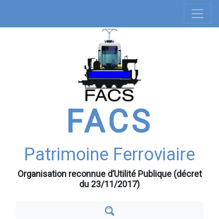
Navigation
Aller
au
principale
contenu
principal
FACS
Patrimoine Ferroviaire
Organisation reconnue d’Utilité Publique (décret
du 23/11/2017)