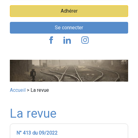
Adhérer
Se connecter
Fil
Accueil
La revue
d'Ariane
La revue
N° 413 du 09/2022