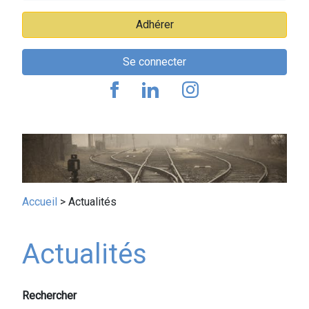
Adhérer
Se connecter
Fil
Accueil
Actualités
d'Ariane
Actualités
Rechercher