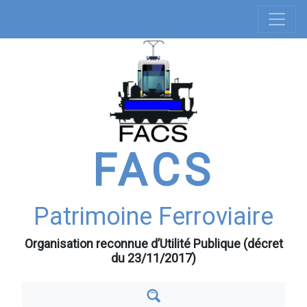
Navigation
Aller
au
principale
contenu
principal
FACS
Patrimoine Ferroviaire
Organisation reconnue d’Utilité Publique (décret
du 23/11/2017)