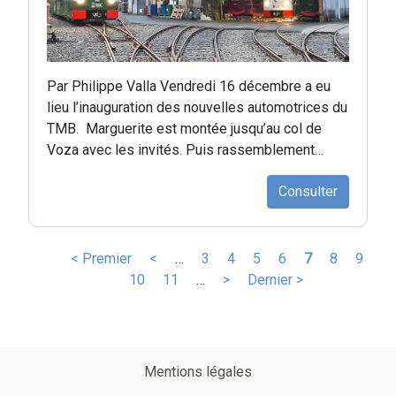
Par Philippe Valla Vendredi 16 décembre a eu
lieu l’inauguration des nouvelles automotrices du
TMB. Marguerite est montée jusqu’au col de
Voza avec les invités. Puis rassemblement…
Consulter
Pagination
Première
< Premier
Page
<
…
Page
3
Page
4
Page
5
Page
6
Page
7
Page
8
Page
9
page
Page
10
précédente
Page
11
…
Page
>
Dernière
Dernier >
courante
suivante
page
Pied
Mentions légales