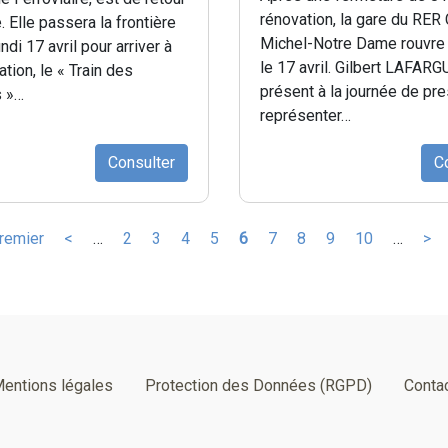
rénovation, la gare du RER 
. Elle passera la frontière
Michel-Notre Dame rouvre 
ndi 17 avril pour arriver à
le 17 avril. Gilbert LAFARG
ation, le « Train des
présent à la journée de pr
 »…
représenter…
Consulter
C
mière
remier
Page
<
…
Page
2
Page
3
Page
4
Page
5
Page
6
Page
7
Page
8
Page
9
Page
10
…
Pa
>
ge
précédente
courante
sui
entions légales
Protection des Données (RGPD)
Conta