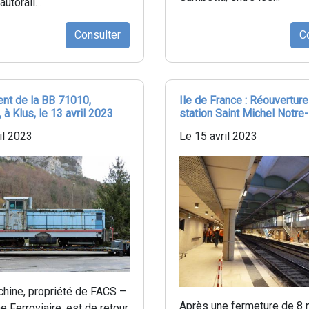
'autorail…
Consulter
C
nt de la BB 71010,
Ile de France : Réouverture
 à Klus, le 13 avril 2023
station Saint Michel Notr
il 2023
Le 15 avril 2023
chine, propriété de FACS –
Après une fermeture de 8 
e Ferroviaire, est de retour