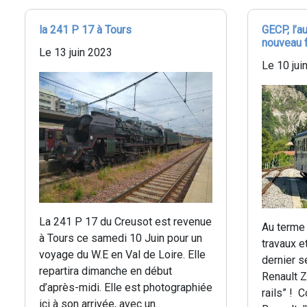
la 241 P 17 à Tours
GECP, l’a
nouveau 
Le 13 juin 2023
Le 10 jui
La 241 P 17 du Creusot est revenue
Au terme
à Tours ce samedi 10 Juin pour un
travaux e
voyage du W.E en Val de Loire. Elle
dernier se
repartira dimanche en début
Renault Z
d’après-midi. Elle est photographiée
rails” ! 
ici à son arrivée, avec un…