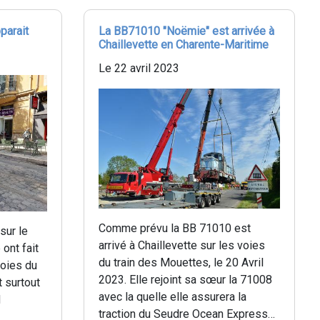
parait
La BB71010 "Noëmie" est arrivée à
Chaillevette en Charente-Maritime
Le 22 avril 2023
Comme prévu la BB 71010 est
sur le
arrivé à Chaillevette sur les voies
ont fait
du train des Mouettes, le 20 Avril
voies du
2023. Elle rejoint sa sœur la 71008
 surtout
avec la quelle elle assurera la
d
traction du Seudre Ocean Express…