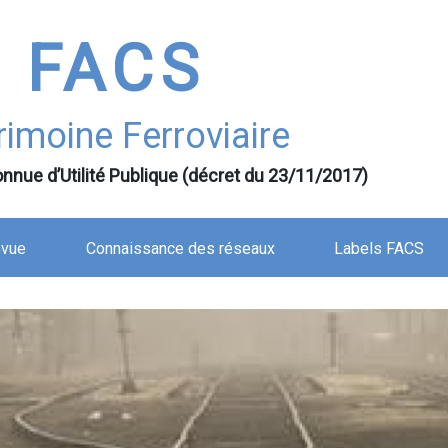
FACS
rimoine Ferroviaire
nnue d’Utilité Publique (décret du 23/11/2017)
evue
Connaissance des réseaux
Labels FACS