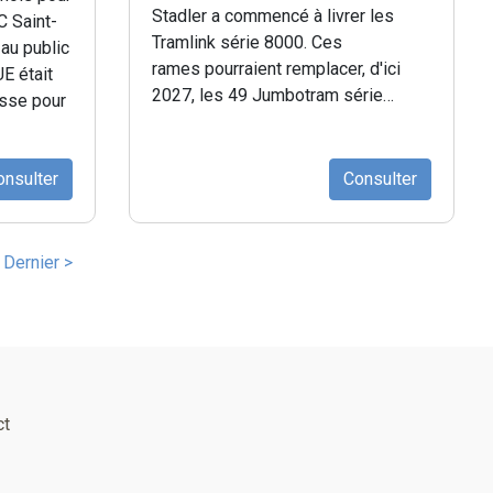
Stadler a commencé à livrer les
C Saint-
Tramlink série 8000. Ces
au public
rames pourraient remplacer, d'ici
UE était
2027, les 49 Jumbotram série…
esse pour
onsulter
Consulter
ge
Dernière
Dernier >
vante
page
ct