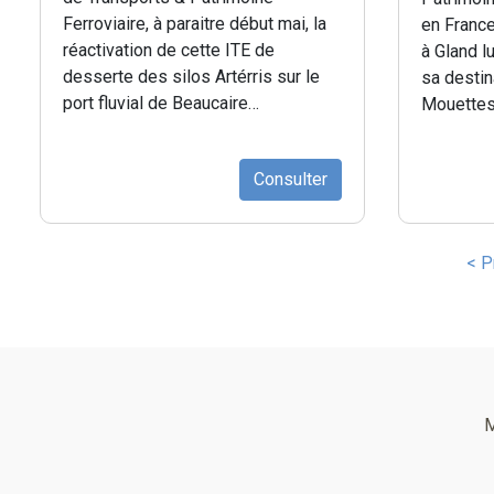
Ferroviaire, à paraitre début mai, la
en France
réactivation de cette ITE de
à Gland lu
desserte des silos Artérris sur le
sa destin
port fluvial de Beaucaire…
Mouettes
Consulter
Pagination
Pre
< P
pa
Pied
de
M
page