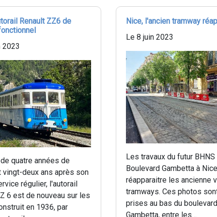
utorail Renault ZZ6 de
Nice, l'ancien tramway réap
fonctionnel
Le 8 juin 2023
n 2023
Les travaux du futur BHNS 
 de quatre années de
Boulevard Gambetta à Nice 
t vingt-deux ans après son
réapparaitre les ancienne 
rvice régulier, l'autorail
tramways. Ces photos sont
Z 6 est de nouveau sur les
prises au bas du boulevar
Construit en 1936, par
Gambetta, entre les…