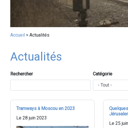
Fil
Accueil
Actualités
d'Ariane
Actualités
Rechercher
Catégorie
Tramways à Moscou en 2023
Quelques
Jérusal
Le 28 juin 2023
Le 25 jui