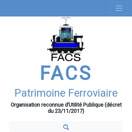
Navigation
Aller
au
principale
contenu
principal
FACS
Patrimoine Ferroviaire
Organisation reconnue d’Utilité Publique (décret
du 23/11/2017)