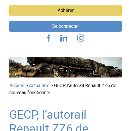
Adhérer
Se connecter
Fil
Accueil
Actualités
GECP, l’autorail Renault ZZ6 de
nouveau fonctionnel
d'Ariane
GECP, l’autorail
Renault ZZ6 de