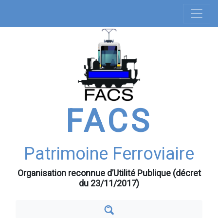
Navigation
Aller
au
principale
contenu
principal
FACS
Patrimoine Ferroviaire
Organisation reconnue d’Utilité Publique (décret
du 23/11/2017)