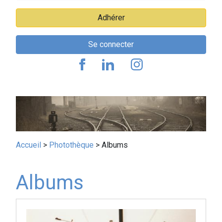
Adhérer
Se connecter
Fil
Accueil
Photothèque
Albums
d'Ariane
Albums