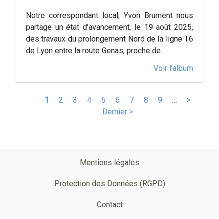
Notre correspondant local, Yvon Brument nous
partage un état d'avancement, le 19 août 2025,
des travaux du prolongement Nord de la ligne T6
de Lyon entre la route Genas, proche de…
Voir l'album
Pagination
Page
1
Page
2
Page
3
Page
4
Page
5
Page
6
Page
7
Page
8
Page
9
…
Page
>
Derni
courante
Dernier >
suivante
page
Pied
Mentions légales
de
Protection des Données (RGPD)
page
Contact