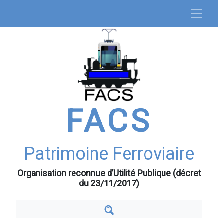
Navigation
Aller
au
principale
contenu
principal
FACS
Patrimoine Ferroviaire
Organisation reconnue d’Utilité Publique (décret
du 23/11/2017)