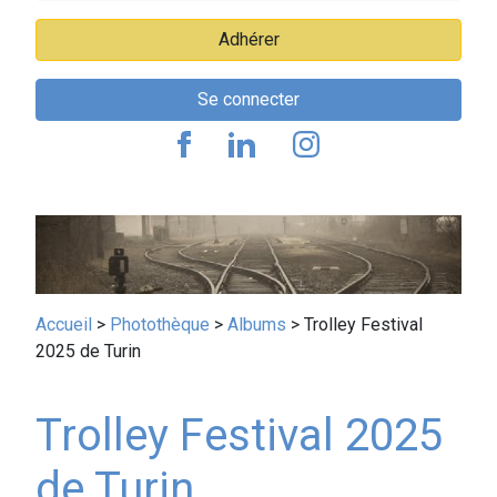
Adhérer
Se connecter
Fil
Accueil
Photothèque
Albums
Trolley Festival
2025 de Turin
d'Ariane
Trolley Festival 2025
de Turin