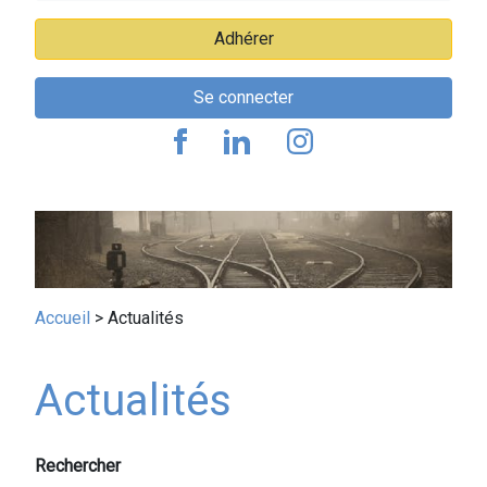
Adhérer
Se connecter
Fil
Accueil
Actualités
d'Ariane
Actualités
Rechercher