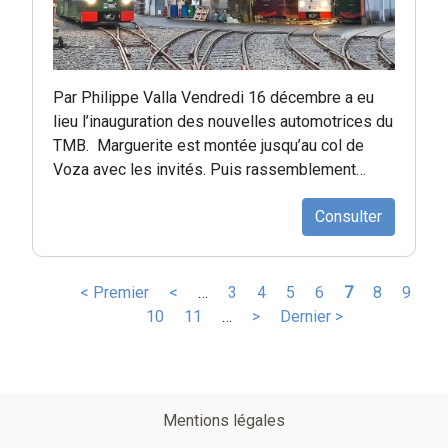
Par Philippe Valla Vendredi 16 décembre a eu
lieu l’inauguration des nouvelles automotrices du
TMB. Marguerite est montée jusqu’au col de
Voza avec les invités. Puis rassemblement…
Consulter
Pagination
Première
< Premier
Page
<
…
Page
3
Page
4
Page
5
Page
6
Page
7
Page
8
Page
9
page
Page
10
précédente
Page
11
…
Page
>
Dernière
Dernier >
courante
suivante
page
Pied
Mentions légales