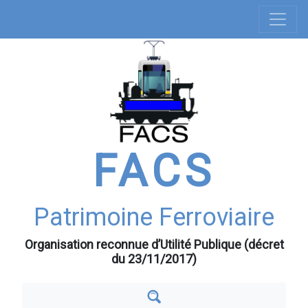
Navigation
Aller
au
principale
contenu
principal
FACS
Patrimoine Ferroviaire
Organisation reconnue d’Utilité Publique (décret
du 23/11/2017)