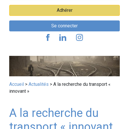
Adhérer
Se connecter
Fil
Accueil
Actualités
A la recherche du transport «
innovant »
d'Ariane
A la recherche du
transport « innovant