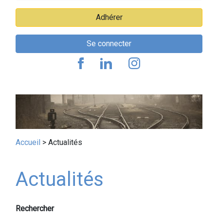
Adhérer
Se connecter
Fil
Accueil
Actualités
d'Ariane
Actualités
Rechercher