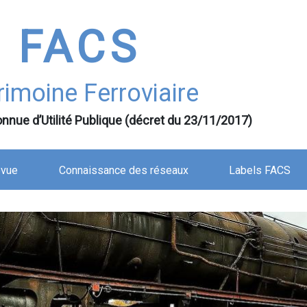
FACS
rimoine Ferroviaire
nnue d’Utilité Publique (décret du 23/11/2017)
evue
Connaissance des réseaux
Labels FACS