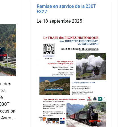
Remise en service de la 230T
E327
Le 18 septembre 2025
in des
ses
le
+030T
occasion
. Avec …