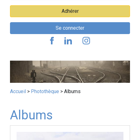
Adhérer
Se connecter
Fil
Accueil
Photothèque
Albums
d'Ariane
Albums