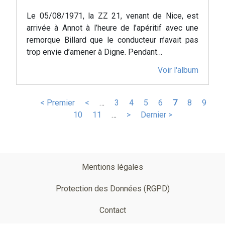
Le 05/08/1971, la ZZ 21, venant de Nice, est
arrivée à Annot à l’heure de l’apéritif avec une
remorque Billard que le conducteur n’avait pas
trop envie d’amener à Digne. Pendant…
Voir l'album
Pagination
Première
< Premier
Page
<
…
Page
3
Page
4
Page
5
Page
6
Page
7
Page
8
Page
9
page
Page
10
précédente
Page
11
…
Page
>
Dernière
Dernier >
courante
suivante
page
Pied
Mentions légales
de
Protection des Données (RGPD)
page
Contact