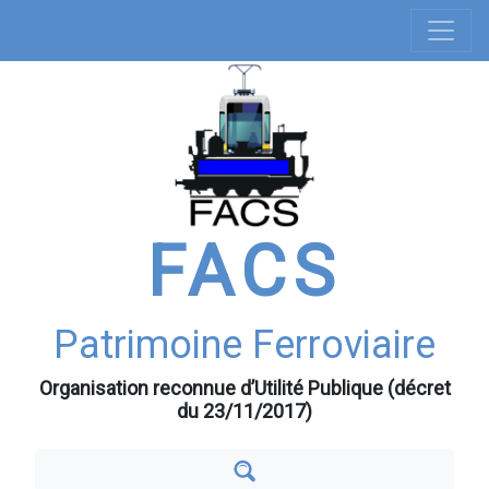
Navigation
Aller
au
principale
contenu
principal
FACS
Patrimoine Ferroviaire
Organisation reconnue d’Utilité Publique (décret
du 23/11/2017)