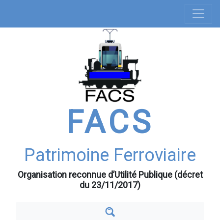
Navigation
Aller
au
principale
contenu
principal
FACS
Patrimoine Ferroviaire
Organisation reconnue d’Utilité Publique (décret
du 23/11/2017)