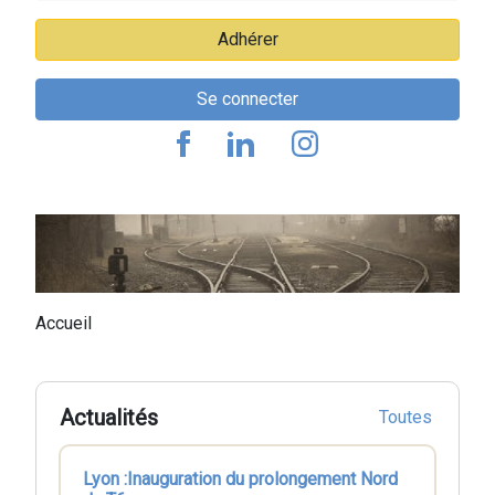
Adhérer
Se connecter
Fil
Accueil
d'Ariane
Actualités
Toutes
Lyon :Inauguration du prolongement Nord