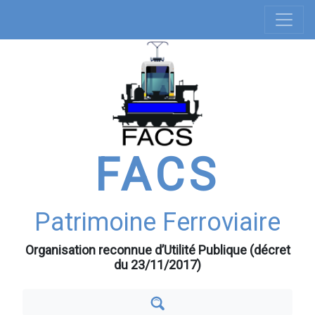
Navigation
Aller
au
principale
contenu
principal
FACS
Patrimoine Ferroviaire
Organisation reconnue d’Utilité Publique (décret
du 23/11/2017)