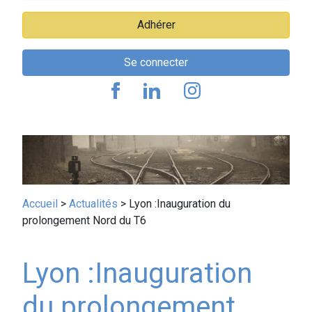
Adhérer
Se connecter
Fil
Accueil
Actualités
Lyon :Inauguration du
prolongement Nord du T6
d'Ariane
Lyon :Inauguration
du prolongement