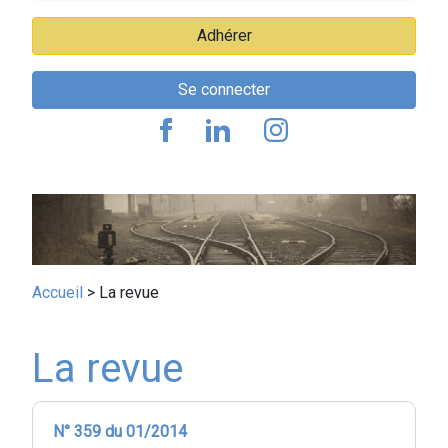
Adhérer
Se connecter
Fil
Accueil
La revue
d'Ariane
La revue
N° 359 du 01/2014