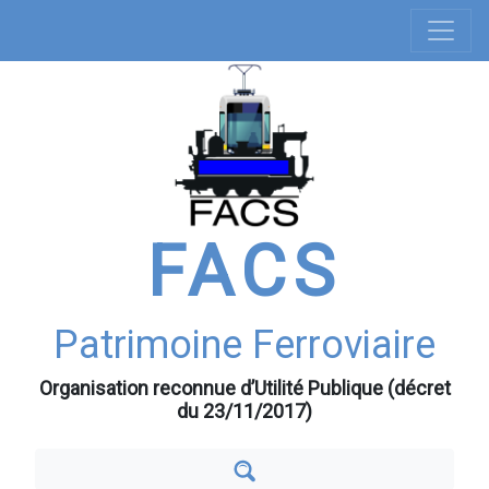
Navigation
Aller
au
principale
contenu
principal
FACS
Patrimoine Ferroviaire
Organisation reconnue d’Utilité Publique (décret
du 23/11/2017)