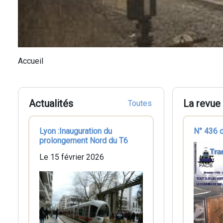
Fil
Accueil
d'Ariane
Actualités
La revue
Toutes
Lyon :Inauguration du
N° 436 
prolongement Nord du T6
Le 15 février 2026