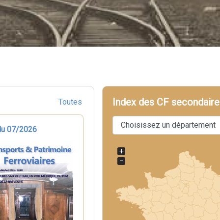
Index des CF secondaire
Toutes
du 07/2026
+
−