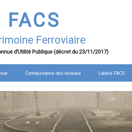
FACS
rimoine Ferroviaire
nnue d’Utilité Publique (décret du 23/11/2017)
evue
Connaissance des réseaux
Labels FACS