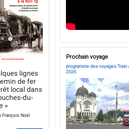
Prochain voyage
programme des voyages Train 
2026
lques lignes
emin de fer
érêt local dans
ouches-du-
e »
n François Noël