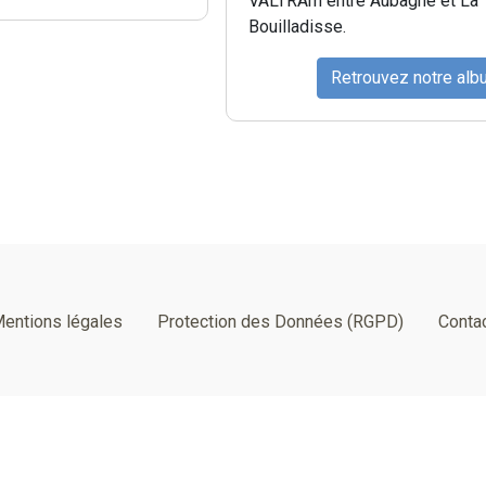
VALTRAm entre Aubagne et La
Bouilladisse.
Retrouvez notre al
entions légales
Protection des Données (RGPD)
Conta