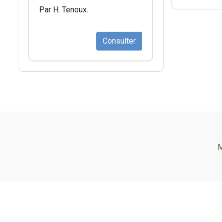
Par H. Tenoux.
Consulter
Pied
de
M
page