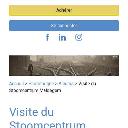
Adhérer
Se connecter
Fil
Accueil
Photothèque
Albums
Visite du
Stoomcentrum Maldegem
d'Ariane
Visite du
Stoomcentrum