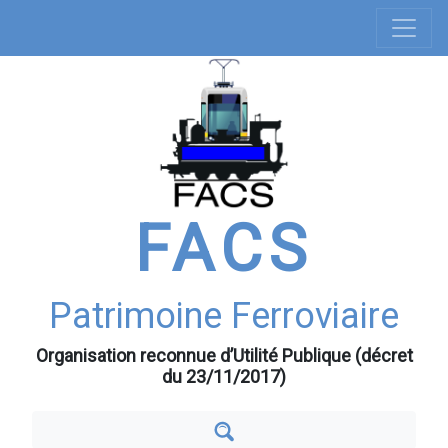
Navigation
Aller
au
principale
contenu
principal
FACS
Patrimoine Ferroviaire
Organisation reconnue d’Utilité Publique (décret
du 23/11/2017)