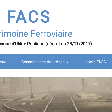
FACS
rimoine Ferroviaire
nnue d’Utilité Publique (décret du 23/11/2017)
evue
Connaissance des réseaux
Labels FACS