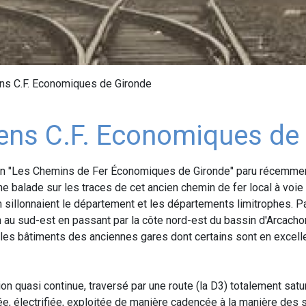
ens C.F. Economiques de Gironde
iens C.F. Economiques de
ain "Les Chemins de Fer Économiques de Gironde" paru récemment
une balade sur les traces de cet ancien chemin de fer local à voi
 sillonnaient le département et les départements limitrophes. Par
au sud-est en passant par la côte nord-est du bassin d'Arcacho
r les bâtiments des anciennes gares dont certains sont en excelle
on quasi continue, traversé par une route (la D3) totalement satu
sée, électrifiée, exploitée de manière cadencée à la manière des 