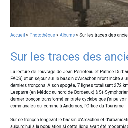
Fil
Accueil
Photothèque
Albums
Sur les traces des anci
d'Ariane
Sur les traces des anc
La lecture de l'ouvrage de Jean Perroteau et Patrice Durb
FACS) et un séjour sur le bassin d'Arcachon m'ont incité à 
derniers tronçons. A son apogée, 7 lignes totalisant 272 km
Lesparre (en Médoc au nord de Bordeaux) à St-Symphorien 
dernier tronçon transformé en piste cyclabe que j'ai pu voi
communales ou, comme à Andernos, l'Office du Tourisme.
Sur ce tronçon longeant le bassin d'Arcachon et d'urbanisati
aujourd'hui à la population si cette ligne avait été moderni