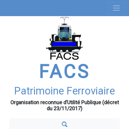
Navigation
Aller
au
principale
contenu
principal
FACS
Patrimoine Ferroviaire
Organisation reconnue d’Utilité Publique (décret
du 23/11/2017)