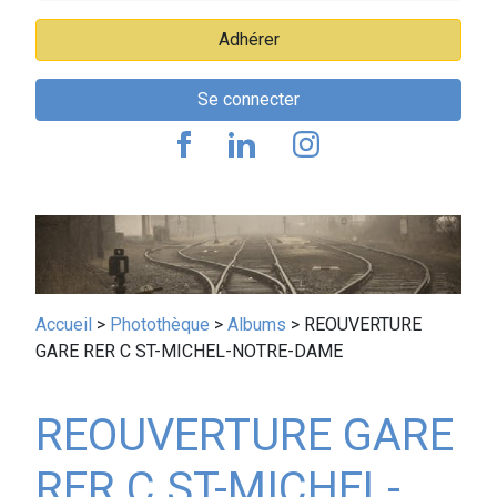
Adhérer
Se connecter
Fil
Accueil
Photothèque
Albums
REOUVERTURE
GARE RER C ST-MICHEL-NOTRE-DAME
d'Ariane
REOUVERTURE GARE
RER C ST-MICHEL-