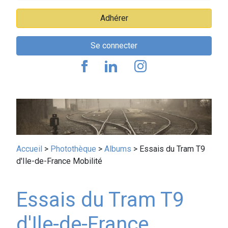
Adhérer
Se connecter
Fil
Accueil
Photothèque
Albums
Essais du Tram T9
d'Ile-de-France Mobilité
d'Ariane
Essais du Tram T9
d'Ile-de-France