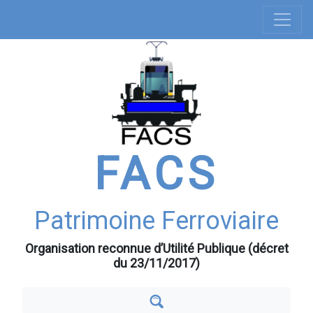
Navigation
Aller
au
principale
contenu
principal
FACS
Patrimoine Ferroviaire
Organisation reconnue d’Utilité Publique (décret
du 23/11/2017)