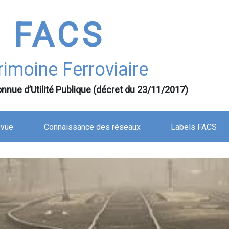
FACS
rimoine Ferroviaire
nnue d’Utilité Publique (décret du 23/11/2017)
evue
Connaissance des réseaux
Labels FACS