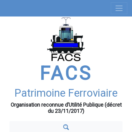
Navigation
Aller
au
principale
contenu
principal
FACS
Patrimoine Ferroviaire
Organisation reconnue d’Utilité Publique (décret
du 23/11/2017)