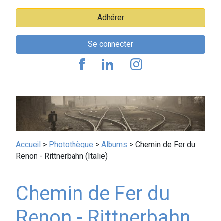
Adhérer
Se connecter
Fil
Accueil
Photothèque
Albums
Chemin de Fer du
Renon - Rittnerbahn (Italie)
d'Ariane
Chemin de Fer du
Renon - Rittnerbahn