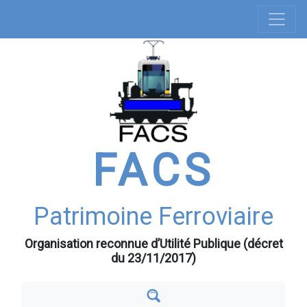
Navigation
Aller
au
principale
contenu
principal
FACS
Patrimoine Ferroviaire
Organisation reconnue d’Utilité Publique (décret
du 23/11/2017)