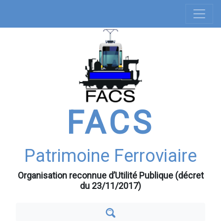
Navigation
Aller
au
principale
contenu
principal
FACS
Patrimoine Ferroviaire
Organisation reconnue d’Utilité Publique (décret
du 23/11/2017)