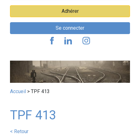
Adhérer
Se connecter
Fil
Accueil
TPF 413
d'Ariane
TPF 413
< Retour