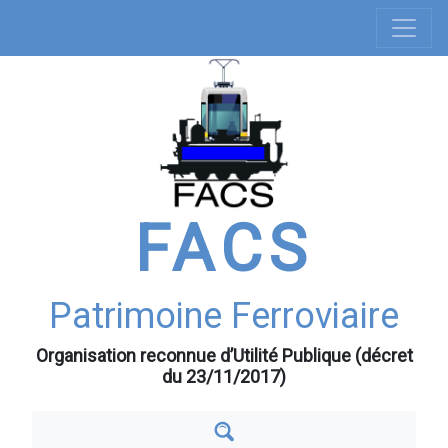
Navigation
Aller
au
principale
contenu
principal
FACS
Patrimoine Ferroviaire
Organisation reconnue d’Utilité Publique (décret
du 23/11/2017)