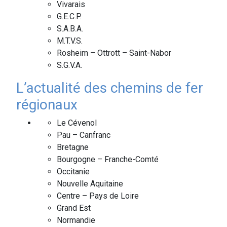
Vivarais
G.E.C.P.
S.A.B.A.
M.T.V.S.
Rosheim – Ottrott – Saint-Nabor
S.G.V.A.
L’actualité des chemins de fer
régionaux
Le Cévenol
Pau – Canfranc
Bretagne
Bourgogne – Franche-Comté
Occitanie
Nouvelle Aquitaine
Centre – Pays de Loire
Grand Est
Normandie