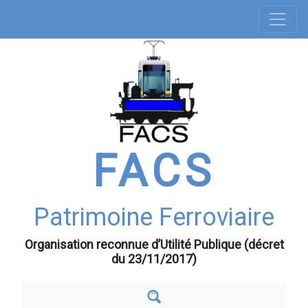
Navigation
Aller
au
principale
contenu
principal
FACS
Patrimoine Ferroviaire
Organisation reconnue d’Utilité Publique (décret
du 23/11/2017)