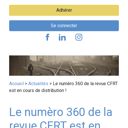
Adhérer
Se connecter
Fil
Accueil
Actualités
Le numèro 360 de la revue CFRT
est en cours de distribution !
d'Ariane
Le numèro 360 de la
revue CFRT est en