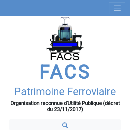
Navigation
Aller
au
principale
contenu
principal
FACS
Patrimoine Ferroviaire
Organisation reconnue d’Utilité Publique (décret
du 23/11/2017)