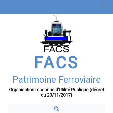
Navigation
Aller
au
principale
contenu
principal
FACS
Patrimoine Ferroviaire
Organisation reconnue d’Utilité Publique (décret
du 23/11/2017)