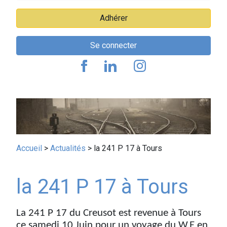
Adhérer
Se connecter
Fil
Accueil
Actualités
la 241 P 17 à Tours
d'Ariane
la 241 P 17 à Tours
La 241 P 17 du Creusot est revenue à Tours
ce samedi 10 Juin pour un voyage du W.E en