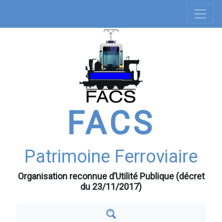
Navigation
Aller
au
principale
contenu
principal
FACS
Patrimoine Ferroviaire
Organisation reconnue d’Utilité Publique (décret
du 23/11/2017)