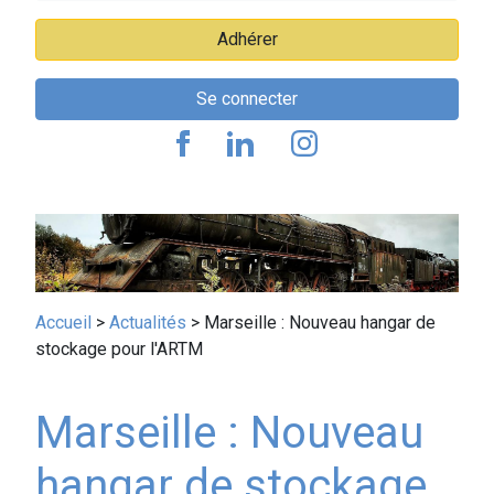
Adhérer
Se connecter
Fil
Accueil
Actualités
Marseille : Nouveau hangar de
stockage pour l'ARTM
d'Ariane
Marseille : Nouveau
hangar de stockage