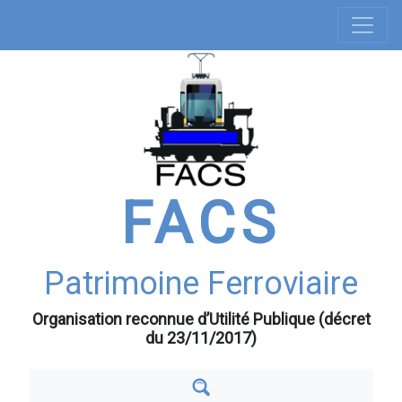
Navigation
Aller
au
principale
contenu
principal
FACS
Patrimoine Ferroviaire
Organisation reconnue d’Utilité Publique (décret
du 23/11/2017)