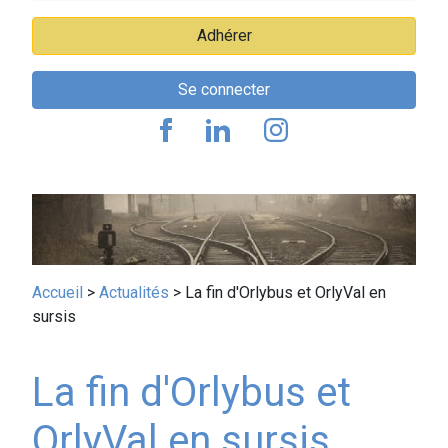
Adhérer
Se connecter
Fil
Accueil
Actualités
La fin d'Orlybus et OrlyVal en
sursis
d'Ariane
La fin d'Orlybus et
OrlyVal en sursis