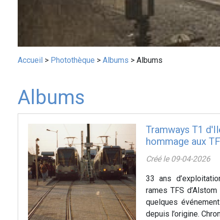
Fil
Accueil
Photothèque
Albums
Albums
d'Ariane
Albums
Tramways T1 d'Il
hommage aux T
Créé le 09-04-2026
33 ans d’exploitati
rames TFS d’Alstom 
quelques événements
depuis l’origine. Chro