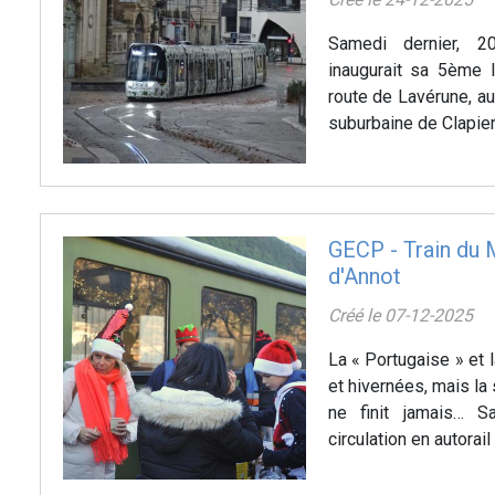
Samedi dernier, 2
inaugurait sa 5ème l
route de Lavérune, a
suburbaine de Clapier
GECP - Train du 
d'Annot
Créé le 07-12-2025
La « Portugaise » et 
et hivernées, mais la
ne finit jamais… 
circulation en autorai