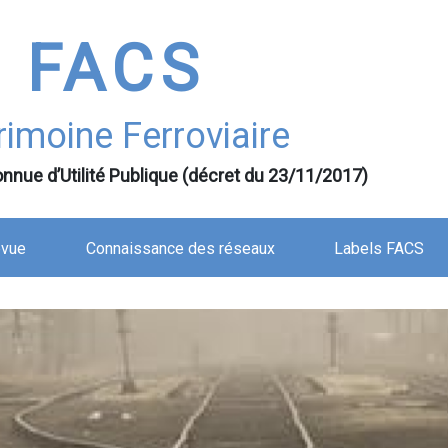
FACS
rimoine Ferroviaire
nnue d’Utilité Publique (décret du 23/11/2017)
evue
Connaissance des réseaux
Labels FACS