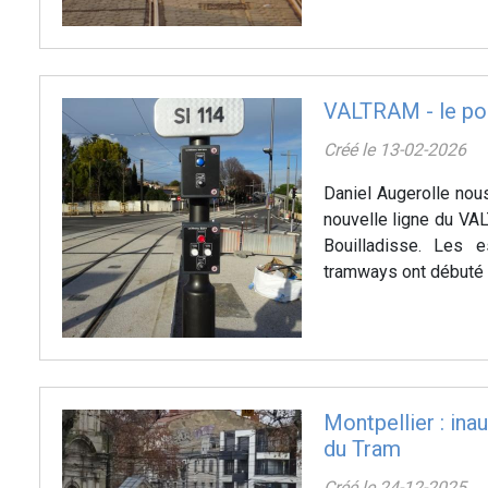
VALTRAM - le poi
Créé le 13-02-2026
Daniel Augerolle nou
nouvelle ligne du VA
Bouilladisse. Les e
tramways ont débuté 
Montpellier : inau
du Tram
Créé le 24-12-2025