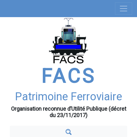
Navigation
Aller
au
principale
contenu
principal
FACS
Patrimoine Ferroviaire
Organisation reconnue d’Utilité Publique (décret
du 23/11/2017)