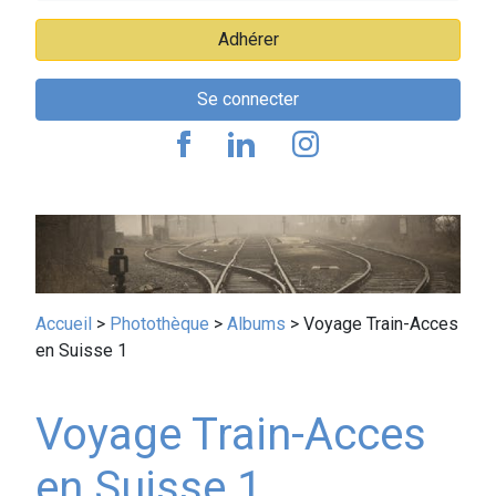
Adhérer
Se connecter
Fil
Accueil
Photothèque
Albums
Voyage Train-Acces
en Suisse 1
d'Ariane
Voyage Train-Acces
en Suisse 1