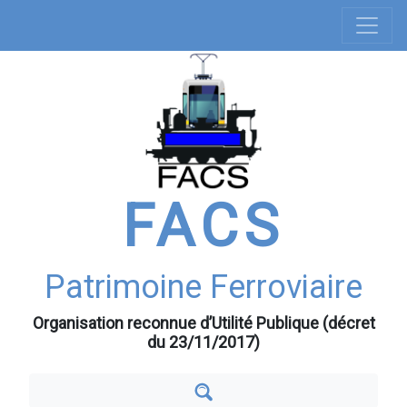
Navigation
Aller
au
principale
contenu
principal
FACS
Patrimoine Ferroviaire
Organisation reconnue d’Utilité Publique (décret
du 23/11/2017)