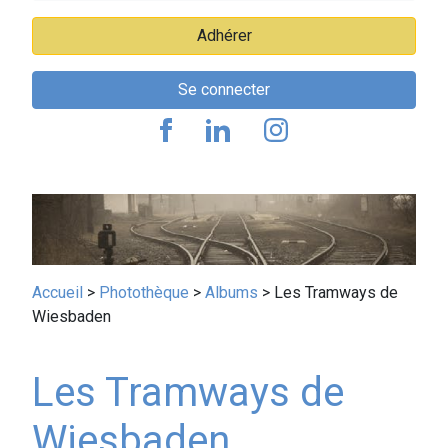
Adhérer
Se connecter
Fil
Accueil
Photothèque
Albums
Les Tramways de
Wiesbaden
d'Ariane
Les Tramways de
Wiesbaden