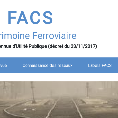
FACS
rimoine Ferroviaire
nnue d’Utilité Publique (décret du 23/11/2017)
evue
Connaissance des réseaux
Labels FACS