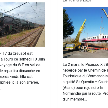
Le 15 mars 2023
P 17 du Creusot est
 à Tours ce samedi 10 Juin
Le 2 mars, le Picasso X 3
 voyage du W.E en Val de
hébergé par le Chemin de 
lle repartira dimanche en
Touristique du Vermandois
après-midi. Elle est
a quitté St-Quentin – Gauc
phiée ici à son arrivée,
(Aisne) pour rejoindre la
…
Normandie par la route. Pr
d’un membre…