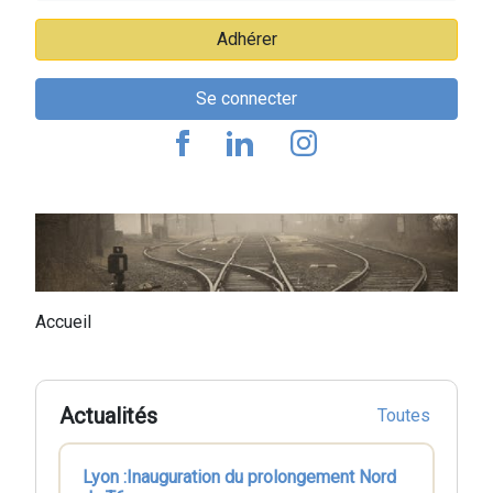
Adhérer
Se connecter
Fil
Accueil
d'Ariane
Actualités
Toutes
Lyon :Inauguration du prolongement Nord