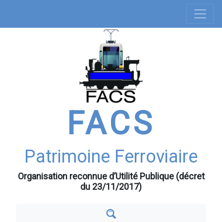
Navigation
Aller
au
principale
contenu
principal
FACS
Patrimoine Ferroviaire
Organisation reconnue d’Utilité Publique (décret
du 23/11/2017)