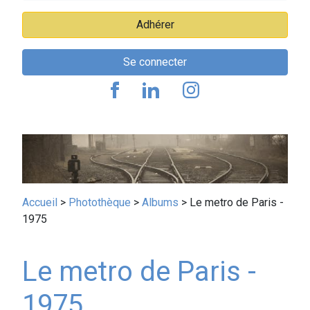
Adhérer
Se connecter
Fil
Accueil
Photothèque
Albums
Le metro de Paris -
1975
d'Ariane
Le metro de Paris -
1975