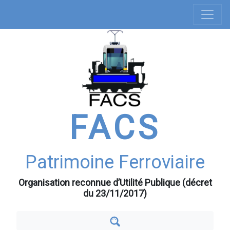
Navigation
Aller
au
principale
contenu
principal
FACS
Patrimoine Ferroviaire
Organisation reconnue d’Utilité Publique (décret
du 23/11/2017)