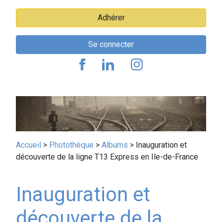
Adhérer
Se connecter
Fil
Accueil
Photothèque
Albums
Inauguration et
découverte de la ligne T13 Express en Ile-de-France
d'Ariane
Inauguration et
découverte de la