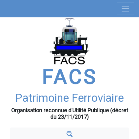
Navigation
Aller
au
principale
contenu
principal
FACS
Patrimoine Ferroviaire
Organisation reconnue d’Utilité Publique (décret
du 23/11/2017)