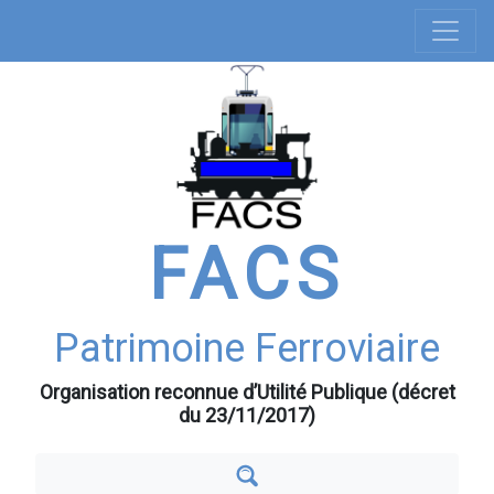
Navigation
Aller
au
principale
contenu
principal
FACS
Patrimoine Ferroviaire
Organisation reconnue d’Utilité Publique (décret
du 23/11/2017)